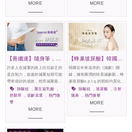
主要原理都是讓肌膚重回緊緻的
俗稱美國消脂針(俗稱)的
MORE
MORE
效果。
BELKYRATM 倍克脂，它是採
用是針頭注射方式，利用
BELKYRATM 倍克脂能破壞脂
肪細胞的作用原理，有效減少局
部脂肪的數量。
【善纖達】隨身筆，安全管理體重!
【蜂巢玻尿酸】韓國超夯！隨型所欲，我的理想巢流
許多人在減重的路上往往缺乏的
韓國近年來追求的《減齡》關
是自制力，急速的減重短期可能
鍵，擁有圓潤的韓系減齡顏，蜂
帶來很好的成效，然而減重最大
巢玻尿酸e.p.t.q.的顆粒均質化工
的敵人其實是「維持」，減少飲
藝，生產均一的玻尿酸(310㎛)經
除皺紋
聚左旋乳酸
除皺紋
玻尿酸
注射
食攝取後人體會將能量儲存在體
過擠壓及特殊製作過程，其形成
舒顏萃
逆齡首選
熱門微
隆鼻
熱門微整
內，降低基礎代謝，並且堆積脂
擁有獨特HIVE蜂巢結構技術，
整
MORE
肪，所以當回到正常飲食後，吸
玻尿酸分子以相等的間隔緊密排
MORE
收率會更高，體重更容易回升，
列，看起來像是一個蜂窩的結
因此有肥胖問題者應從調整「飲
構，並保持成型所需的高柔韌性
食」及「運動」開始。
與柔軟特性，擁有高黏彈性、高