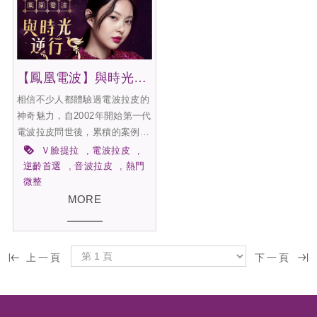
塑型力、低致敏的特色，適合填
充在臉部大範圍凹陷下垂的面
積、小範圍的局部精緻雕塑，在
韓國已上市17年，目前已銷售全
球超過60個國家，並取得TFDA
【鳳凰電波】與時光逆行 逆齡奇蹟
認證。
相信不少人都體驗過電波拉皮的
神奇魅力，自2002年開始第一代
電波拉皮問世後，累積的案例與
成效，經過科技與系統不斷的演
Ｖ臉提拉
電波拉皮
進優化，新一代新增了AI能量優
逆齡首選
音波拉皮
熱門
化技術，使得治療上更快速
微整
Fast、更精準ALgorithm、經驗
MORE
實例Experience使消費者滿意度
更加提升！
上一頁
下一頁