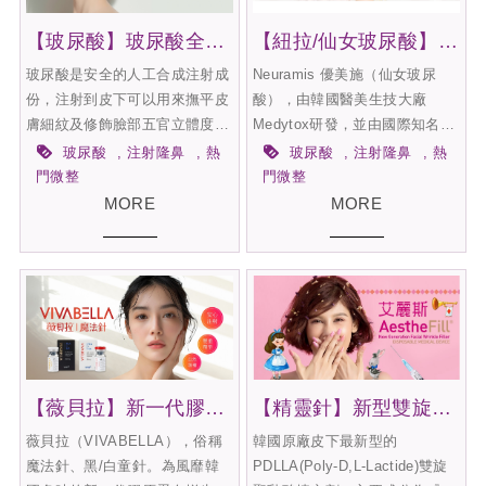
【玻尿酸】玻尿酸全解析! 請看這篇
【紐拉/仙女玻尿酸】即刻澎潤 ! 打造仙女奇肌
玻尿酸是安全的人工合成注射成
Neuramis 優美施（仙女玻尿
份，注射到皮下可以用來撫平皮
酸），由韓國醫美生技大廠
膚細紋及修飾臉部五官立體度，
Medytox研發，並由國際知名巨
玻尿酸注射後會逐漸被人體代謝
星「愛的迫降」孫仙；孫藝珍代
玻尿酸
注射隆鼻
熱
玻尿酸
注射隆鼻
熱
吸收，安全性高。更被女性接受
言。仙女玻尿酸運用獨家
門微整
門微整
的是修飾臉部問題的需求，目前
『SHAPE交聯科技製程』，兼
MORE
MORE
已經廣泛用於法令紋、嘴角凹
具「柔軟」、「支撐」、「黏
紋、淚溝、眼下雙頰三角區塊
彈」、「高融合」等優勢著重自
（所謂的蘋果肌）的填補注射，
然感，使用效果相較於他牌，臉
以求更飽滿的臉型效果。
部的輪廓線條更加柔和，適合偏
好自然柔美的你。
【薇貝拉】新一代膠原蛋白增生魔法針
【精靈針】新型雙旋聚乳酸，左右逢源創造立體澎顏
薇貝拉（VIVABELLA），俗稱
韓國原廠皮下最新型的
魔法針、黑/白童針。為風靡韓
PDLLA(Poly-D,L-Lactide)雙旋