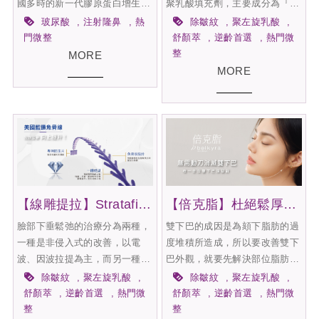
國多時的新一代膠原蛋白增生
聚乳酸填充劑，主要成分為『左
劑。結合85%「聚雙旋乳酸
旋+右旋=雙旋聚乳酸』屬脂肪族
玻尿酸
注射隆鼻
熱
除皺紋
聚左旋乳酸
PDLLA」與15%非交聯玻尿酸優
聚酯，從玉米和馬鈴薯可再生資
門微整
舒顏萃
逆齡首選
熱門微
點混合而成「多效聚雙旋乳
源中提取而合成的熱塑性高分子
整
MORE
酸」。是市面上唯一可以直接注
材料，通過美國FDA核准，常用
MORE
射於真皮層PLA填充劑，因為具
於臉部澎體注射：坍塌的蘋果
有良好生物相容性與多功能性，
肌、凹陷的法令紋、垂老的雙
能夠改善痘疤、刺激膠原蛋白增
頰，人體可相容吸收，且術後不
生、修復肌膚，並同時改善所有
需按摩！是相對自然且安全的皮
肌膚問題。
下填充劑新選擇。
【線雕提拉】Stratafix藍鑽魚骨線
【倍克脂】杜絕鬆厚雙下巴，絕不低頭！
臉部下垂鬆弛的治療分為兩種，
雙下巴的成因是為頦下脂肪的過
一種是非侵入式的改善，以電
度堆積所造成，所以要改善雙下
波、因波拉提為主，而另一種則
巴外觀，就要先解決部位脂肪過
是侵入式的埋線拉提，透過埋現
多的問題，像是一般抽脂、減脂
除皺紋
聚左旋乳酸
除皺紋
聚左旋乳酸
在皮膚筋膜層達到拉提的效果，
手術...等，但現在則有另一種相
舒顏萃
逆齡首選
熱門微
舒顏萃
逆齡首選
熱門微
兩者治療方式各有優缺點，不過
較較為舒適的改善方法，那就是
整
整