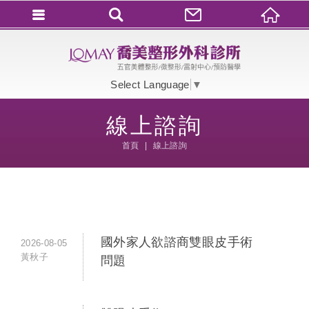
會員登入
會員登入(燈箱)
Select Language
▼
加入會員
線上諮詢
忘記密碼
首頁
線上諮詢
密碼修改
訂單查詢
個人資料修改
會員登出
國外家人欲諮商雙眼皮手術
2026-08-05
黃秋子
問題
填寫匯款通知