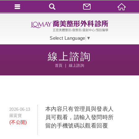
會員登入
會員登入(燈箱)
Select Language
▼
加入會員
線上諮詢
忘記密碼
首頁
線上諮詢
密碼修改
訂單查詢
個人資料修改
會員登出
本內容只有管理員與發表人
2026-06-13
羅霙寶
員可觀看，請輸入發問時所
填寫匯款通知
(不公開)
留的手機號碼以觀看回覆