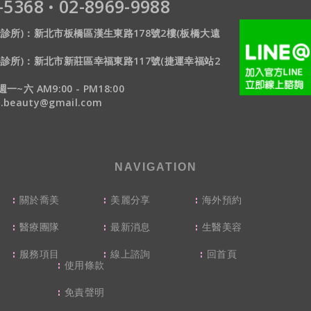
-5368
·
02-8969-9988
診所)：新北市板橋區漢生東路178號2樓(板橋大遠
診所)：
新北市新莊區幸福東路117號(捷運幸福站2
六 AM9:00 - PM18:00
y.beauty@gmail.com
NAVIGATION
關於喬美
美麗分享
海外預約
醫療團隊
最新消息
生醫美容
服務項目
線上諮詢
回首頁
使用條款
免責聲明