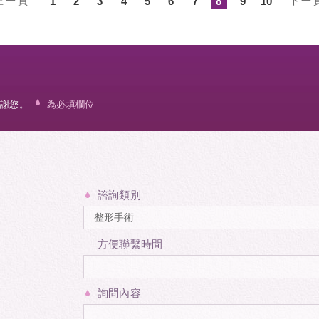
上一頁
1
2
3
4
5
6
7
8
9
10
下一
謝您。
為必填欄位
諮詢類別
方便聯繫時間
詢問內容