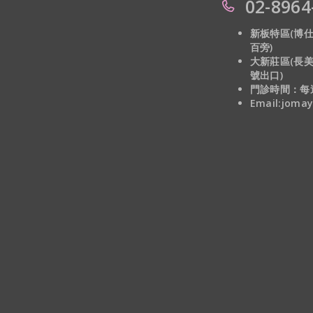
02-8964
新板特區(博仕
百旁)
大新莊區(長美
號出口)
門診時間：每週一~
Email:joma