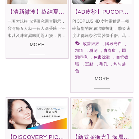
【清新微波】終結夏日惡夢，腋下止汗術
【4D皮秒】PUCOPLUS奇肌誕生，重啟亮白樂章
一項大規模市場研究調查顯示，
PICOPLUS 4D皮秒雷射是一種
台灣每五人就一有人深受腋下汗
較新型的皮膚治療技術，擊發速
水以及味道異味問題困擾，居全
度比傳統奈秒雷射快千倍。藉由
亞洲之冠。因此絕不是少數的您
「光震波原理」能夠將色素例子
改善細紋
階段亮白
MORE
才有這個困擾！ 對於患有多汗
震碎成更細小的粉塵狀態，使其
粗糙
粉刺
青春痘
凹
症的人而言，夏天的到達即是惡
瓦解，同時縮短脈衝時間，降低
洞痘疤
色素沈澱
血管擴
夢的開始，腋下多汗、手腳多汗
傳統雷射容易造成過多的熱傷害
張
斑點
毛孔
均勻膚
色
造成生活上的不便，許多腋下多
及組織破壞的機率，達到更快
汗症的患者甚至合併狐臭或者異
速、更安全的肌膚治療利器，針
MORE
味問題，對於社交上更是極大的
對深淺層的斑點問題、肝斑及刺
尷尬，許多人長期受腋下多汗及
青都能有明顯的改善。
狐臭的所苦，有些人使用肉毒桿
菌改善多汗的困擾，但肉毒桿菌
素的效果有時效性，只能維持大
約半年至一年就需再施打，無法
根治多汗問題，狐臭能做旋轉刮
刀手術卻無法改善多汗問題，除
【DISCOVERY PICO探索皮秒】皮秒雷射，擺脫難纏黑斑、毛孔、刺青
【新式脈衝光】深層靚采光