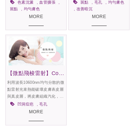
紅色素，特別針對淺層斑及血管
均、移除角質、刺激膠原蛋白，
色素沈澱
血管擴張
斑點
毛孔
均勻膚色
絲具有立即性的效果，利用改良
在可控制的能量下低痛感、無傷
斑點
均勻膚色
改善暗沉
式脈衝光學技術經一低溫導光晶
口，術後免恢復期，助你找回透
MORE
MORE
體探頭將能量傳至皮膚，針對不
亮白皙美肌。
同的皮膚問題給予不同波段的雷
射光治療，特殊低溫冰晶探頭降
低了雷射光所產生的不舒適感，
產生的熱能刺激真皮膠
【微點飛梭雷射】Co2 Laser，我的完美無暇肌
利用波長10600nm均勻分散的微
點雷射光束熱能破壞皮膚表皮層
與真皮層，將皮膚組織汽化，並
刺激皮膚再生原理，來達到治療
凹洞痘疤
毛孔
的效果，智能設定光點傳導分佈
MORE
與散熱時間，精確控制熱能擊
發，確保安全。