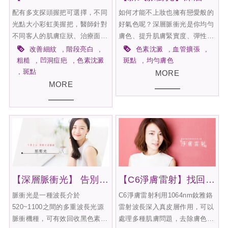
汗腺手術又擔心代償出汗，導致
配有多支探頭握把可選擇，不同
如何才能不上妝也擁有戀愛般的
其他部位汗水增多，現在有更好
光點大小彩虹美握把，醫師針對
好氣色呢？深層脈衝光是你均勻
的永久性治療選擇，改善腋下多
不同客人的肌膚症狀、治療面
膚色、提升肌膚緊實度、彈性度
汗與異味，清新微波miraDry微
積、深度，不同適應症對症下
首選。治療時間短效果顯著，術
改善細紋
階段亮白
色素沈澱
血管擴張
波熱能除汗術是目前治療腋下多
藥，提亮膚質、深淺斑點、凹洞
後可立即上妝、平日可照常上班
粗糙
凹洞痘疤
色素沈澱
斑點
均勻膚色
汗症最新且安全的方式。
痘疤、縮小毛孔、眼下細紋、悔
不影響生活作息。深層脈衝光能
斑點
MORE
恨刺青，選擇複合式的彩虹握把
幫助你喚回青春容顏、再現少女
MORE
能解決多種肌膚問題。
般光采潔淨膚質，讓你今天的肌
膚比昨日更加光采有活力！
【深層脈衝光】 告別我的小雀斑！！
【C6淨膚雷射】找回你的淨白光美肌
脈衝光是一種波長介於
C6淨膚雷射利用1064nm釹雅鉻
520~1100之間的多重波長光源
雷射波長深入真皮層作用，可以
脈衝機種，可有效回收黑色素及
處理多種肌膚問題，去除膚色不