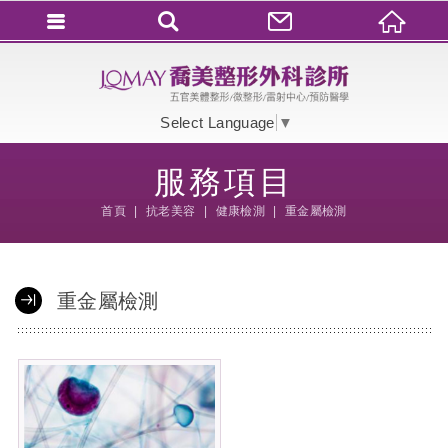
會員登入
會員登入(燈箱)
Select Language
▼
加入會員
服務項目
忘記密碼
首頁
抗老美容
健康檢測
重金屬檢測
密碼修改
訂單查詢
重金屬檢測
個人資料修改
會員登出
填寫匯款通知