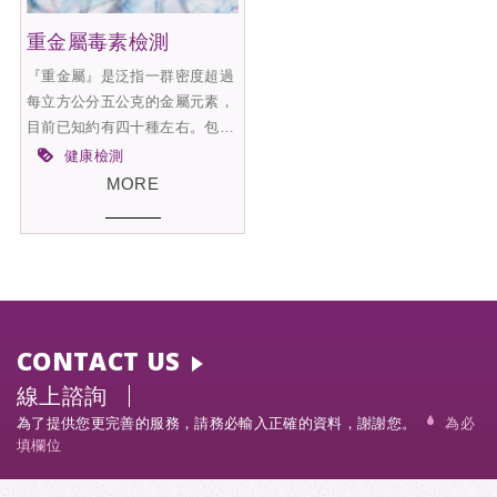
重金屬毒素檢測
『重金屬』是泛指一群密度超過
每立方公分五公克的金屬元素，
目前已知約有四十種左右。包
括：汞、金、鉻、銅、鎘、鋅、
健康檢測
鉛等。至於砷雖然是非金屬，但
MORE
是砷和重金屬之間有很多類似的
性質，所以一般都合併在重金屬
內
CONTACT US
線上諮詢
為了提供您更完善的服務，請務必輸入正確的資料，謝謝您。
為必
填欄位