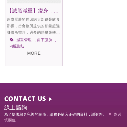
【減脂減重】瘦身，從管理脂肪開始
造成肥胖的原因絕大部份是飲食
影響，當食物所提供的熱量超過
身體所需時，過多的熱量會轉換
成脂肪儲存，日積月累之後，造
減重管理
皮下脂肪
成脂肪屯積，體重增加形成肥
內臟脂肪
胖。尤其現代社會多以油炸速
MORE
食、精製加工類實物為主，這類
食物大多存在著超標熱量的飲食
危機，因此很多人吃得少，但依
然有肥胖的困擾。造成熱量攝取
及消耗不平衡的原因是多樣的，
另外，還可能造成肥胖的原因，
CONTACT US
如先天性遺傳、生理心理因素、
藥物、疾病等等都是相關的因
線上諮詢
素。
為了提供您更完善的服務，請務必輸入正確的資料，謝謝您。
為必
填欄位