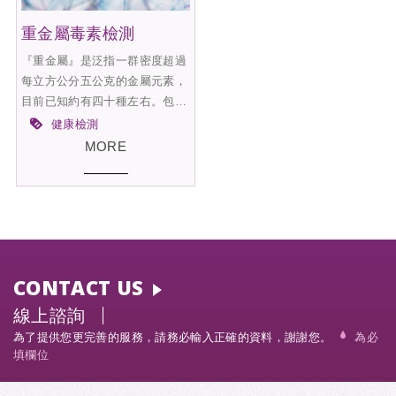
重金屬毒素檢測
『重金屬』是泛指一群密度超過
每立方公分五公克的金屬元素，
目前已知約有四十種左右。包
括：汞、金、鉻、銅、鎘、鋅、
健康檢測
鉛等。至於砷雖然是非金屬，但
MORE
是砷和重金屬之間有很多類似的
性質，所以一般都合併在重金屬
內
CONTACT US
線上諮詢
為了提供您更完善的服務，請務必輸入正確的資料，謝謝您。
為必
填欄位