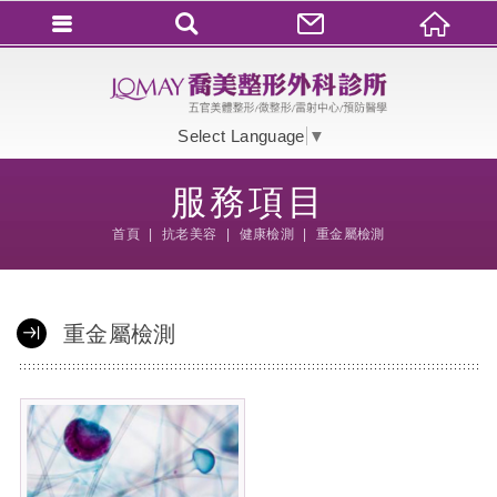
會員登入
會員登入(燈箱)
Select Language
▼
加入會員
服務項目
忘記密碼
首頁
抗老美容
健康檢測
重金屬檢測
密碼修改
訂單查詢
重金屬檢測
個人資料修改
會員登出
填寫匯款通知