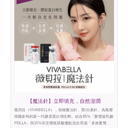
【魔法針】立即填充，自然澎潤
薇貝拉（VIVABELLA），俗稱魔法針、黑/白童針。為風靡
韓國多時的新一代膠原蛋白增生劑。結合85%「聚雙旋乳酸
PDLLA」與15%非交聯玻尿酸優點混合而成「多效聚雙旋