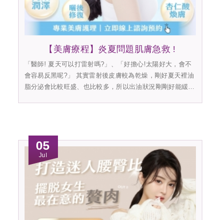
【美膚療程】炎夏問題肌膚急救 !
「醫師! 夏天可以打雷射嗎?」、「好擔心!太陽好大，會不
會容易反黑呢?」 其實雷射後皮膚較為乾燥，剛好夏天裡油
脂分泌會比較旺盛、也比較多，所以出油狀況剛剛好能緩和
術後修復狀態!加...
05
Jul