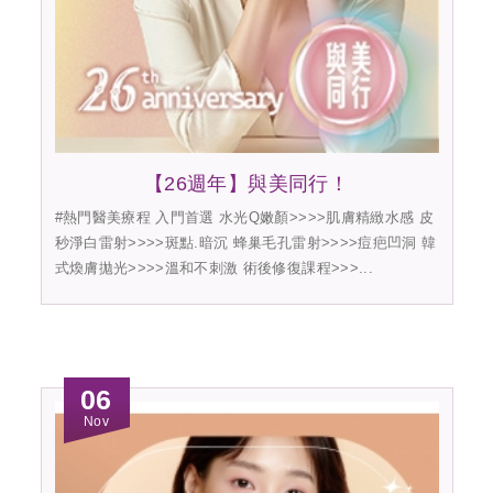
【26週年】與美同行！
#熱門醫美療程 入門首選 水光Q嫩顏>>>>肌膚精緻水感 皮
秒淨白雷射>>>>斑點.暗沉 蜂巢毛孔雷射>>>>痘疤凹洞 韓
式煥膚拋光>>>>溫和不刺激 術後修復課程>>>...
06
Nov