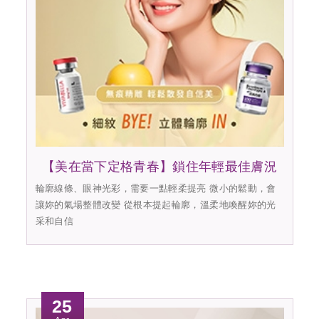
【美在當下定格青春】鎖住年輕最佳膚況
輪廓線條、眼神光彩，需要一點輕柔提亮 微小的鬆動，會
讓妳的氣場整體改變 從根本提起輪廓，溫柔地喚醒妳的光
采和自信
25