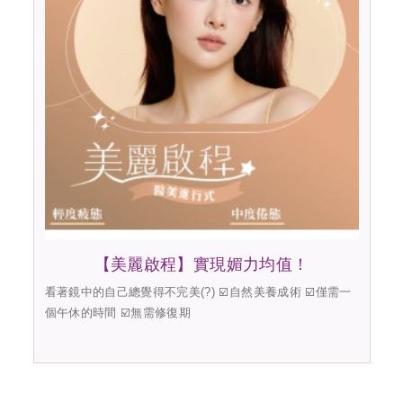
【美麗啟程】實現媚力均值！
看著鏡中的自己總覺得不完美(?) ☑️自然美養成術 ☑️僅需一
個午休的時間 ☑️無需修復期