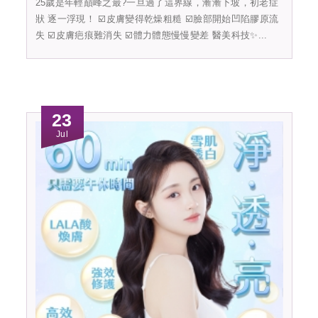
25歲是年輕巔峰之最?一旦過了這界線，漸漸下坡，初老症
狀 逐一浮現！ ☑️皮膚變得乾燥粗糙 ☑️臉部開始凹陷膠原流
失 ☑️皮膚疤痕難消失 ☑️體力體態慢慢變差 醫美科技✨...
23
Jul