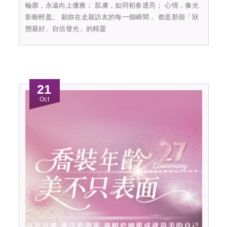
輪廓，永遠向上優雅； 肌膚，如同初春透亮； 心情，像光
影般輕盈。 願妳在走親訪友的每一個瞬間， 都是那個「狀
態最好、自信發光」的精靈
21
Oct