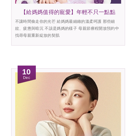
【給媽媽值得的寵愛】年輕不只一點點
不讓時間偷走你的光芒 給媽媽最細緻的溫柔呵護 那些細
紋、疲憊與暗沉 不該是媽媽的樣子 母親節療程開放預約中
找尋母親重新綻放的契肌
10
Dec