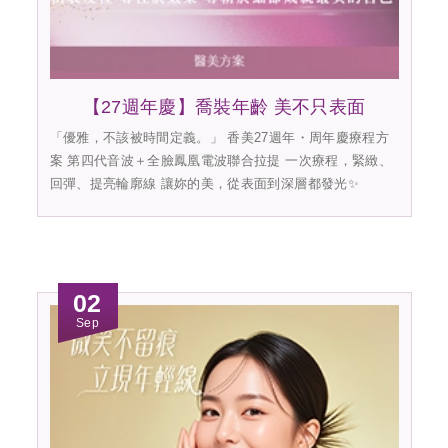
【27週年慶】喬裝年齡 美不只表面
「優雅，不該被時間定義。」 香美27週年・周年慶療程方
案 第四代音波＋全臉鳳凰電波聯合拉提 一次療程，緊緻、
回彈、提亮輪廓線 讓妳的美，從表面到深層都發光✨
02
Sep