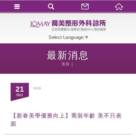
會員登入
會員登入(燈箱)
Select Language
▼
加入會員
最新消息
忘記密碼
首頁
密碼修改
訂單查詢
21
2025
個人資料修改
Oct
會員登出
【新春美學優雅向上】喬裝年齡 美不只表
填寫匯款通知
面