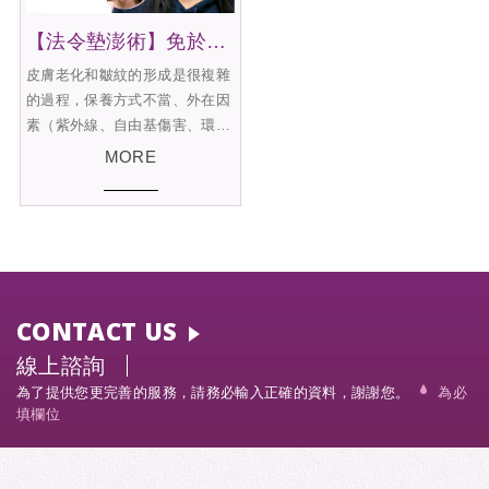
【法令墊澎術】免於注射物定期施打
皮膚老化和皺紋的形成是很複雜
的過程，保養方式不當、外在因
素（紫外線、自由基傷害、環境
污染）及內在因素（自然老化、
MORE
膠原蛋白減少、自由基傷害）都
會造成紋路明顯加深，而法令紋
在人的臉部中佔有大幅度的位
置，隨著年齡增長、老化的過
程，形成大家常困擾的紋路狀
況。
CONTACT US
法令紋有分為靜態紋、動態紋，
而微整形注射有時效性問題且需
線上諮詢
持續補打，對於靜態法令紋、較
為了提供您更完善的服務，請務必輸入正確的資料，謝謝您。
為必
凹陷與深層的紋路上處理也有
填欄位
限，因此若較嚴重的法令紋路會
建議以手術的方式來解決。