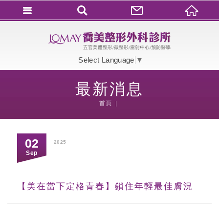
會員登入
會員登入(燈箱)
Select Language
▼
加入會員
最新消息
忘記密碼
首頁
密碼修改
訂單查詢
02
2025
個人資料修改
Sep
會員登出
【美在當下定格青春】鎖住年輕最佳膚況
填寫匯款通知