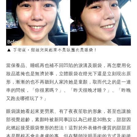
當保養品、睡眠再也補不回凹陷的淚溝及眼袋，再怎麼用化
妝品遮掩也是無濟於事，立體眼袋在燈光下還是立刻現出原
形，漸漸的也不再聽到人家誇她是童顏，取而代之的是一連
串的問候，「你很累嗎？」、「昨天很晚才睡？」、「昨晚
又跑去哪裡玩了？」
眼袋讓她看起來更勞累、有了夜夜笙歌的形象，甚至也讓臉
部視覺超齡，素顏時被新同事誤以為已經是30熟女，甜甜因
此燃起接受眼袋整形的想法！這對於外表條件優質的甜甜原
本是壓根不會去考慮的事，但在醫師說明手術的方式及術後