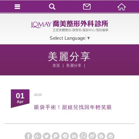
會員登入
會員登入(燈箱)
Select Language
▼
加入會員
美麗分享
忘記密碼
首頁
美麗分享
密碼修改
訂單查詢
個人資料修改
01
2020
Apr
會員登出
眼袋手術！甜姐兒找回年輕笑眼
填寫匯款通知