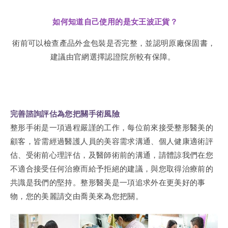
如何知道自己使用的是女王波正貨？
術前可以檢查產品外盒包裝是否完整，並認明原廠保固書，
建議由官網選擇認證院所較有保障。
完善諮詢評估為您把關手術風險
整形手術是一項過程嚴謹的工作，每位前來接受整形醫美的
顧客，皆需經過醫護人員的美容需求溝通、個人健康適術評
估、受術前心理評估，及醫師術前的溝通，請體諒我們在您
不適合接受任何治療而給予拒絕的建議，與您取得治療前的
共識是我們的堅持。整形醫美是一項追求外在更美好的事
物，您的美麗請交由喬美來為您把關。