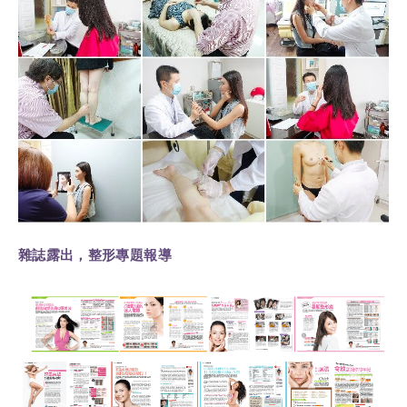
雜誌露出，整形專題報導