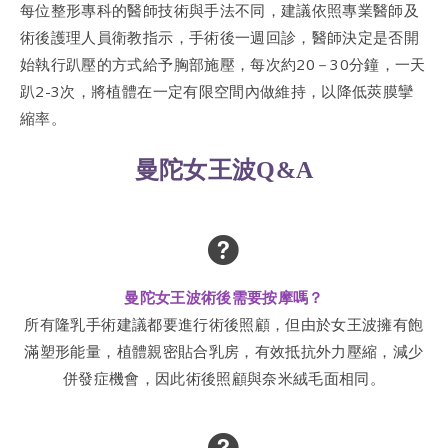
每位整形專科的醫師技術與手法不同，建議依照專業醫師及
術後護理人員衛教指示，手術後一週回診，醫師決定是否開
始執行趴壓的方式給予胸部施壓，每次約20－30分鐘，一天
趴2-3次，將植體在一定有限空間內做維持，以降低莢膜攣
縮率。
曼陀女王波Q&A
曼陀女王波術後需要按摩嗎？
所有隆乳手術建議都要進行術後照顧，但由於女王波擁有飽
滿塑形能量，植體親密貼合乳房，有效抵抗外力壓縮，減少
併發症機會，因此術後照顧與奈米絨毛面相同。