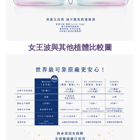
女王波與其他植體比較圖