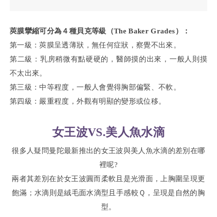
莢膜攣縮可分為４種貝克等級（The Baker Grades）：
第一級：莢膜呈透薄狀，無任何症狀，察覺不出來。
第二級：乳房稍微有點硬硬的，醫師摸的出來，一般人則摸
不太出來。
第三級：中等程度，一般人會覺得胸部偏緊、不軟。
第四級：嚴重程度，外觀有明顯的變形或位移。
女王波VS.美人魚水滴
很多人疑問曼陀最新推出的女王波與美人魚水滴的差別在哪
裡呢?
兩者其差別在於女王波圓而柔軟且是光滑面，上胸圍呈現更
飽滿；水滴則是絨毛面水滴型且手感較Ｑ，呈現是自然的胸
型。