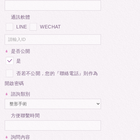
通訊軟體
LINE
WECHAT
是否公開
是
否若不公開，您的『聯絡電話』則作為
開啟密碼
諮詢類別
方便聯繫時間
詢問內容