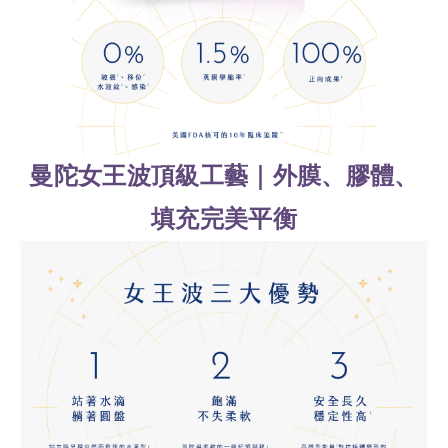
曼陀女王波頂級工藝｜外膜、膠體、
填充完美平衡