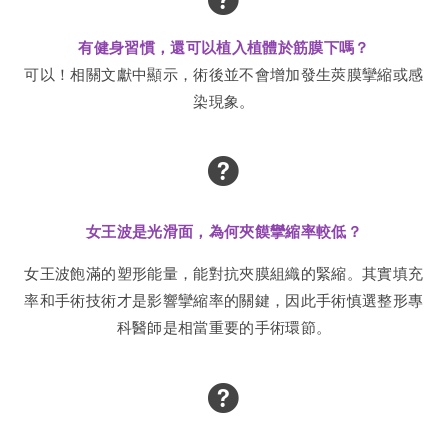
有健身習慣，還可以植入植體於筋膜下嗎？
可以！相關文獻中顯示，術後並不會增加發生莢膜攣縮或感
染現象。
女王波是光滑面，為何夾饃攣縮率較低？
女王波飽滿的塑形能量，能對抗夾膜組織的緊縮。其實填充
率和手術技術才是影響攣縮率的關鍵，因此手術慎選整形專
科醫師是相當重要的手術環節。