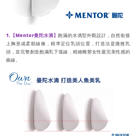
1.【Mentor曼陀水滴】
飽滿的水滴型外觀設計，自然銜接
上胸形成柔順線條，精準定位乳頭位置，打造法是微翹乳
頭，並完整創造飽滿乳下弧線，精緻雕塑女性最完美性感的
曲線。