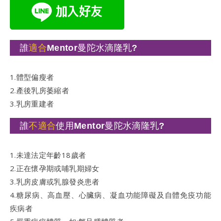
誰
適合
Mentor曼陀水滴隆乳?
1.體型偏瘦者
2.產後乳房萎縮者
3.乳房重建者
誰
不適合
使用Mentor曼陀水滴隆乳?
1.未達法定年齡18歲者
2.正在懷孕期或哺乳期婦女
3.乳房皮膚或乳腺發炎患者
4.糖尿病、高血壓、心臟病、凝血功能障礙及自體免疫功能
疾病者