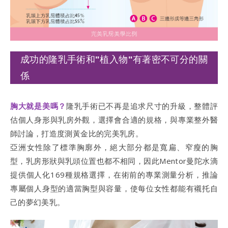
成功的隆乳手術和"植入物"有著密不可分的關
係
胸大就是美嗎？
隆乳手術已不再是追求尺寸的升級，整體評
估個人身形與乳房外觀，選擇會合適的規格，與專業整外醫
師討論，打造度測黃金比的完美乳房。
亞洲女性除了標準胸廓外，絕大部分都是寬扁、窄瘦的胸
型，乳房形狀與乳頭位置也都不相同，因此Mentor曼陀水滴
提供個人化169種規格選擇，在術前的專業測量分析，推論
專屬個人身型的適當胸型與容量，使每位女性都能有襯托自
己的夢幻美乳。