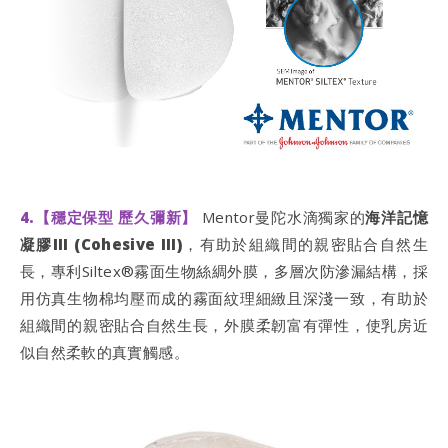
4.【穩定保型 歷久彌新】
Mentor曼陀水滴獨家的
海洋記憶
凝膠III (Cohesive III)
，有助於組織間的親密貼合自然生
長，專利Siltex®霧面生物絲綢外膜，多層次防滲漏結構，採
用仿真生物棉均壓而成的霧面紋理細緻且深淺一致，有助於
組織間的親密貼合自然生長，外膜柔韌富有彈性，使乳房近
似自然柔軟的真實觸感。