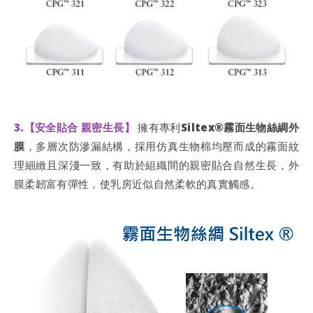
3.【安全貼合 親密生長】
擁有專利
Siltex®霧面生物絲綢外
膜
，多層次防滲漏結構，採用仿真生物棉均壓而成的霧面紋
理細緻且深淺一致，有助於組織間的親密貼合自然生長，外
膜柔韌富有彈性，使乳房近似自然柔軟的真實觸感。