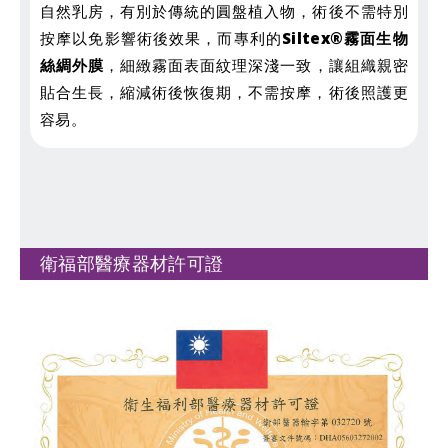
自然乳房，有別於傳統的圓盤植入物，術後不需特別
按摩以免影響術後效果，而專利的
Siltex®霧面生物
絲綢外膜
，細緻霧面表面紋理深淺一致，讓組織親密
貼合生長，縮減術後恢復期，不需按摩，術後照護更
容易。
衛福部醫療器材許可證