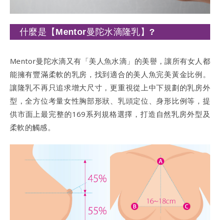
什麼是【Mentor曼陀水滴隆乳】?
Mentor曼陀水滴又有「美人魚水滴」的美譽，讓所有女人都
能擁有豐滿柔軟的乳房，找到適合的美人魚完美黃金比例。
讓隆乳不再只追求增大尺寸，更重視從上中下規劃的乳房外
型，全方位考量女性胸部形狀、乳頭定位、身形比例等，提
供市面上最完整的169系列規格選擇，打造自然乳房外型及
柔軟的觸感。