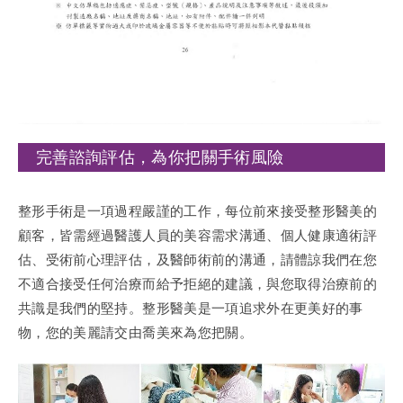
完善諮詢評估，為你把關手術風險
整形手術是一項過程嚴謹的工作，每位前來接受整形醫美的
顧客，皆需經過醫護人員的美容需求溝通、個人健康適術評
估、受術前心理評估，及醫師術前的溝通，請體諒我們在您
不適合接受任何治療而給予拒絕的建議，與您取得治療前的
共識是我們的堅持。整形醫美是一項追求外在更美好的事
物，您的美麗請交由喬美來為您把關。